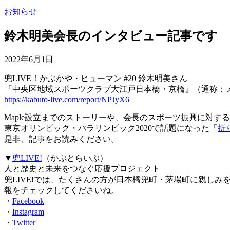
お知らせ
鈴木明美会長のインタビュー記事です
2022年6月1日
兜LIVE！かぶかや・ヒューマン #20 鈴木明美さん
『中央区地域スポーツクラブ大江戸日本橋・京橋』（通称：メ
https://kabuto-live.com/report/NPJyX6
Maple設立までのストーリーや、会長のスポーツ振興に対す
東京オリンピック・パラリンピック2020で話題になった「
折
是非、記事をお読みください。
▼
兜LIVE!
（かぶとらいぶ）
人と歴史と未来をつなぐ応援プロジェクト
兜LIVE!では、たくさんの方が日本橋兜町・茅場町に親しみを持
報をチェックしてくださいね。
・
Facebook
・
Instagram
・
Twitter