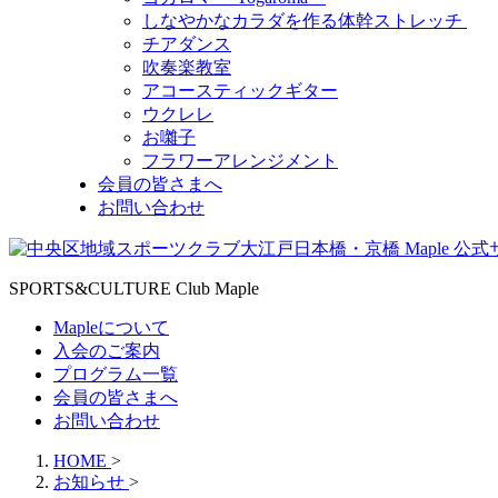
しなやかなカラダを作る体幹ストレッチ
チアダンス
吹奏楽教室
アコースティックギター
ウクレレ
お囃子
フラワーアレンジメント
会員の皆さまへ
お問い合わせ
SPORTS&CULTURE Club Maple
Mapleについて
入会のご案内
プログラム一覧
会員の皆さまへ
お問い合わせ
HOME
>
お知らせ
>