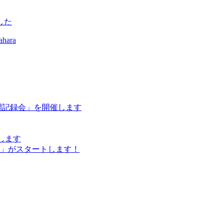
した
開記録会」を開催します
催します
」がスタートします！