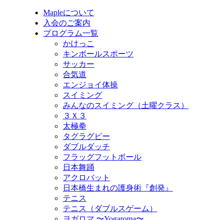
Mapleについて
入会のご案内
プログラム一覧
かけっこ
キンボールスポーツ
サッカー
合気道
エンジョイ体操
スイミング
みんなのスイミング（土曜クラス）
３Ｘ３
太極拳
タグラグビー
ダブルダッチ
フラッグフットボール
日本舞踊
アクロバット
日本橋生まれの護身術『創発』
テニス
テニス（ダブルスゲーム）
ヨガロマ 〜Yogaroma〜